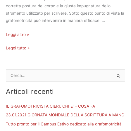
corretta postura del corpo e la giusta impugnatura dello
strumento utilizzato per scrivere. Sotto questo punto di vista la
grafomotricità può intervenire in maniera efficace. …
Leggi altro »
Leggi tutto »
C
e
Articoli recenti
r
c
IL GRAFOMOTRICISTA CIERI. CHI E’ – COSA FA
a
23.01.2021 GIORNATA MONDIALE DELLA SCRITTURA A MANO
:
Tutto pronto per il Campus Estivo dedicato alla grafomotricità