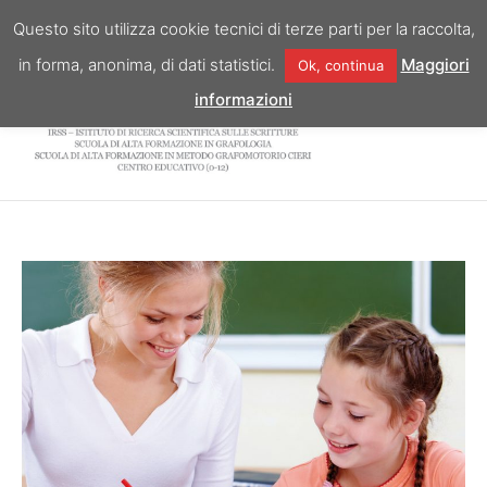
Vai
Questo sito utilizza cookie tecnici di terze parti per la raccolta,
al
in forma, anonima, di dati statistici.
Maggiori
Ok, continua
contenuto
informazioni