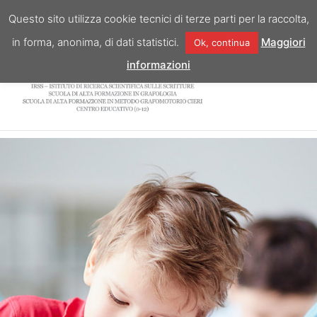
Vai
Questo sito utilizza cookie tecnici di terze parti per la raccolta,
al
in forma, anonima, di dati statistici.
Maggiori
Ok, continua
contenuto
informazioni