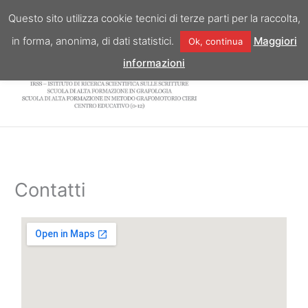
Vai
Questo sito utilizza cookie tecnici di terze parti per la raccolta,
al
in forma, anonima, di dati statistici.
Maggiori
Ok, continua
contenuto
informazioni
Contatti