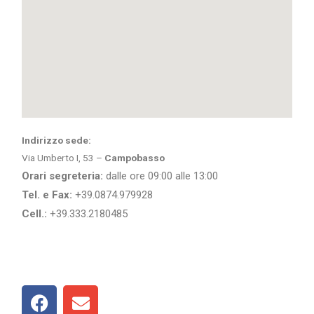
Indirizzo sede:
Via Umberto I, 53 –
Campobasso
Orari segreteria:
dalle ore 09:00 alle 13:00
Tel. e Fax:
+39.0874.979928
Cell.:
+39.333.2180485
F
E
a
n