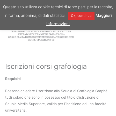
Vai
Questo sito utilizza cookie tecnici di terze parti per la raccolta,
al
in forma, anonima, di dati statistici.
Maggiori
Ok, continua
contenuto
informazioni
Iscrizioni corsi grafologia
Requisiti
Possono chiedere l’iscrizione alla Scuola di Grafologia Graphè
tutti coloro che sono in possesso del titolo d’istruzione di
Scuola Media Superiore, valido per l’iscrizione ad una facoltà
universitaria.