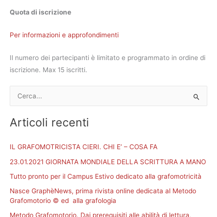
Quota di iscrizione
Per informazioni e approfondimenti
Il numero dei partecipanti è limitato e programmato in ordine di
iscrizione. Max 15 iscritti.
C
e
Articoli recenti
r
c
IL GRAFOMOTRICISTA CIERI. CHI E’ – COSA FA
a
23.01.2021 GIORNATA MONDIALE DELLA SCRITTURA A MANO
:
Tutto pronto per il Campus Estivo dedicato alla grafomotricità
Nasce GraphèNews, prima rivista online dedicata al Metodo
Grafomotorio © ed alla grafologia
Metodo Grafomotorio. Dai prerequisiti alle abilità di lettura,