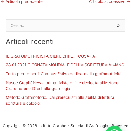
←
Articolo precedente
Articolo successivo
→
C
e
Articoli recenti
r
c
IL GRAFOMOTRICISTA CIERI. CHI E’ – COSA FA
a
23.01.2021 GIORNATA MONDIALE DELLA SCRITTURA A MANO
:
Tutto pronto per il Campus Estivo dedicato alla grafomotricità
Nasce GraphèNews, prima rivista online dedicata al Metodo
Grafomotorio © ed alla grafologia
Metodo Grafomotorio. Dai prerequisiti alle abilità di lettura,
scrittura e calcolo
Copyright © 2026 Istituto Graphè - Scuola di Grafologia | Powered