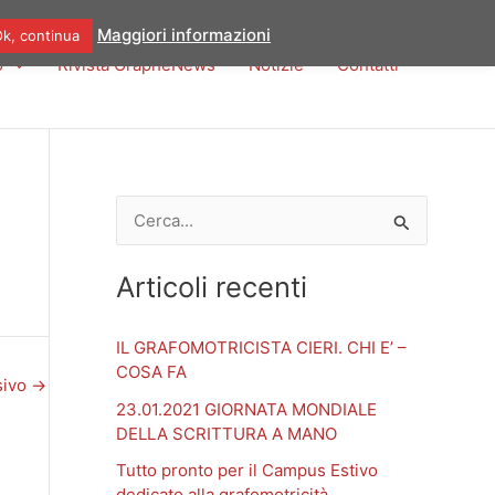
Maggiori informazioni
k, continua
o
Rivista GraphèNews
Notizie
Contatti
C
e
Articoli recenti
r
c
IL GRAFOMOTRICISTA CIERI. CHI E’ –
a
COSA FA
sivo
→
:
23.01.2021 GIORNATA MONDIALE
DELLA SCRITTURA A MANO
Tutto pronto per il Campus Estivo
dedicato alla grafomotricità