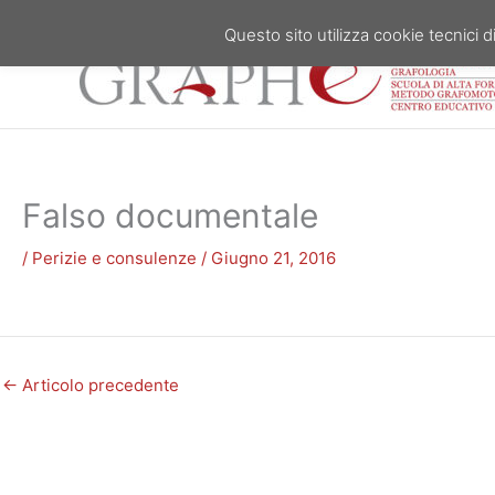
Vai
Questo sito utilizza cookie tecnici di
al
contenuto
Falso documentale
/
Perizie e consulenze
/
Giugno 21, 2016
←
Articolo precedente