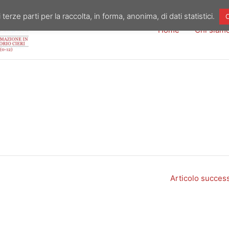
 terze parti per la raccolta, in forma, anonima, di dati statistici.
O
Home
Chi siam
Articolo succes