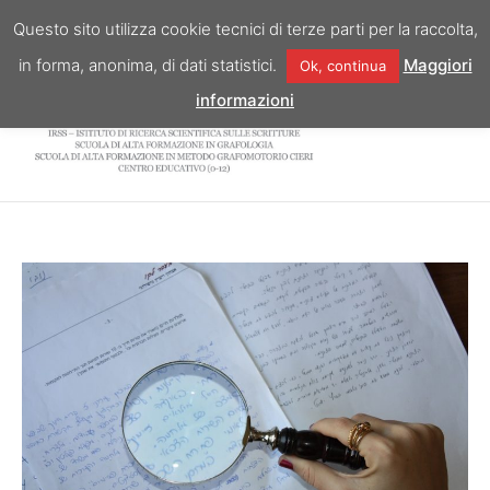
Vai
Questo sito utilizza cookie tecnici di terze parti per la raccolta,
al
in forma, anonima, di dati statistici.
Maggiori
Ok, continua
contenuto
informazioni