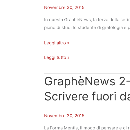
tecnico
tecnico
Novembre 30, 2015
e
e
Profilo
Profilo
In questa GraphèNews, la terza della serie
piano di studi lo studente di grafologia e
Leggi altro »
Leggi tutto »
GraphèNews 2-
GraphèNews
GraphèNews
2-
2-
Scrivere fuori d
2015:
2015:
Pensare
Pensare
e
e
Novembre 30, 2015
Scrivere
Scrivere
fuori
fuori
La Forma Mentis, il modo di pensare e di 