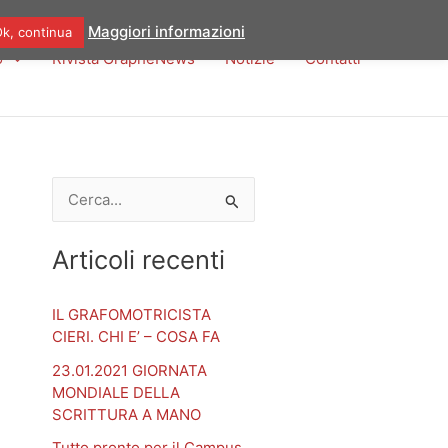
Maggiori informazioni
k, continua
o
Rivista GraphèNews
Notizie
Contatti
C
e
Articoli recenti
r
c
IL GRAFOMOTRICISTA
a
CIERI. CHI E’ – COSA FA
:
23.01.2021 GIORNATA
MONDIALE DELLA
SCRITTURA A MANO
Tutto pronto per il Campus