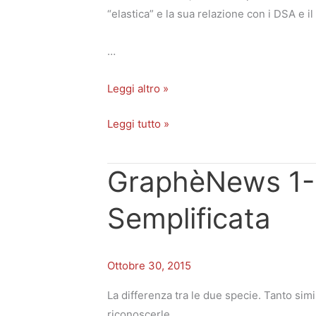
dagli
dagli
“elastica” e la sua relazione con i DSA e i
schemi
schemi
…
Leggi altro »
Leggi tutto »
GraphèNews 1-2
GraphèNews
GraphèNews
1-
1-
Semplificata
2015:
2015:
Semplice
Semplice
e
e
Ottobre 30, 2015
Semplificata
Semplificata
La differenza tra le due specie. Tanto simi
riconoscerle.