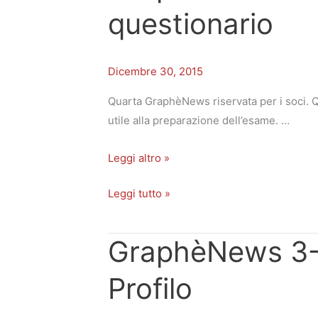
questionario
2015:
2015:
Esercitazione
Esercitazione
questionario
questionario
Dicembre 30, 2015
Quarta GraphèNews riservata per i soci. Q
utile alla preparazione dell’esame. …
Leggi altro »
Leggi tutto »
GraphèNews 3-2
GraphèNews
GraphèNews
3-
3-
Profilo
2015:
2015:
Piano
Piano