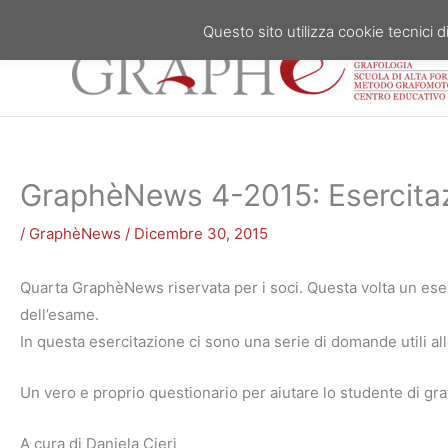
Vai
Questo sito utilizza cookie tecnici di
al
contenuto
GraphèNews 4-2015: Esercitaz
/
GraphèNews
/
Dicembre 30, 2015
Quarta GraphèNews riservata per i soci. Questa volta un eserc
dell’esame.
In questa esercitazione ci sono una serie di domande utili all
Un vero e proprio questionario per aiutare lo studente di gra
A cura di Daniela Cieri