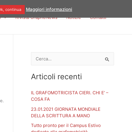
Maggiori informazioni
k, continua
o
Rivista GraphèNews
Notizie
Contatti
C
e
Articoli recenti
r
c
IL GRAFOMOTRICISTA CIERI. CHI E’ –
a
COSA FA
e.
:
23.01.2021 GIORNATA MONDIALE
DELLA SCRITTURA A MANO
Tutto pronto per il Campus Estivo
dedicato alla grafomotricità