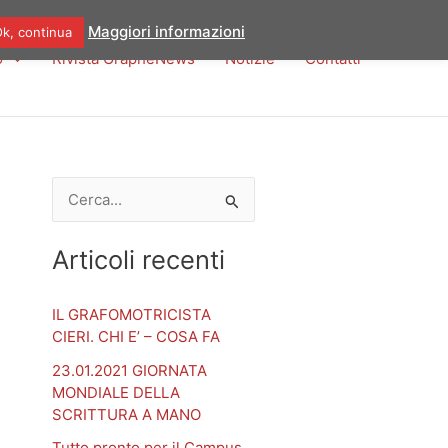
Maggiori informazioni
k, continua
o
Rivista GraphèNews
Notizie
Contatti
C
e
Articoli recenti
r
c
IL GRAFOMOTRICISTA
a
CIERI. CHI E’ – COSA FA
:
23.01.2021 GIORNATA
MONDIALE DELLA
SCRITTURA A MANO
Tutto pronto per il Campus