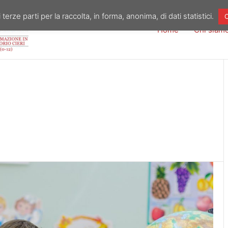
 terze parti per la raccolta, in forma, anonima, di dati statistici.
O
Home
Chi siam