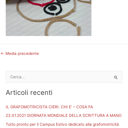
←
Media precedente
C
e
Articoli recenti
r
c
IL GRAFOMOTRICISTA CIERI. CHI E’ – COSA FA
a
23.01.2021 GIORNATA MONDIALE DELLA SCRITTURA A MANO
:
Tutto pronto per il Campus Estivo dedicato alla grafomotricità