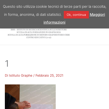
Vai
Questo sito utilizza cookie tecnici di terze parti per la raccolta,
al
in forma, anonima, di dati statistici.
Maggiori
Ok, continua
contenuto
informazioni
1
Di
Istituto Graphe
/
Febbraio 25, 2021