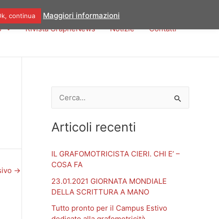
Maggiori informazioni
k, continua
o
Rivista GraphèNews
Notizie
Contatti
C
e
Articoli recenti
r
c
IL GRAFOMOTRICISTA CIERI. CHI E’ –
a
COSA FA
sivo
→
:
23.01.2021 GIORNATA MONDIALE
DELLA SCRITTURA A MANO
Tutto pronto per il Campus Estivo
dedicato alla grafomotricità