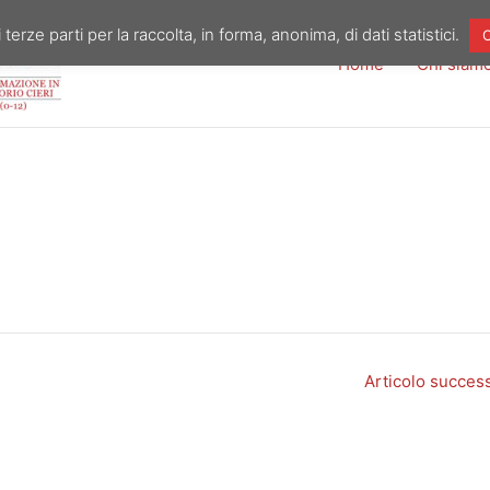
 terze parti per la raccolta, in forma, anonima, di dati statistici.
O
Home
Chi siam
Articolo succes