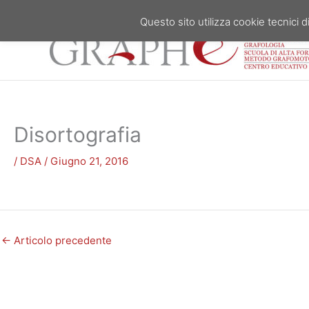
Vai
Questo sito utilizza cookie tecnici di
al
contenuto
Disortografia
/
DSA
/
Giugno 21, 2016
←
Articolo precedente