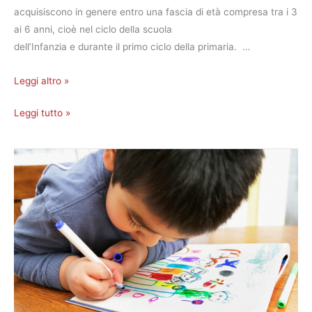
acquisiscono in genere entro una fascia di età compresa tra i 3
ai 6 anni, cioè nel ciclo della scuola
dell’Infanzia e durante il primo ciclo della primaria. …
Leggi altro »
Leggi tutto »
Cos’è
Cos’è
il
il
Metodo
Metodo
Grafomotorio
Grafomotorio
e
e
la
la
Grafomotricità
Grafomotricità