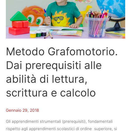
di
di
lettura,
lettura,
scrittura
scrittura
e
e
calcolo
calcolo
Metodo Grafomotorio.
Dai prerequisiti alle
abilità di lettura,
scrittura e calcolo
Gennaio 29, 2018
Gli apprendimenti strumentali (prerequisiti), fondamentali
rispetto agli apprendimenti scolastici di ordine superiore, si