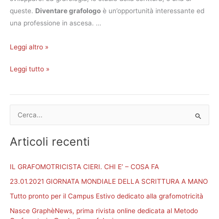
queste.
Diventare grafologo
è un’opportunità interessante ed
una professione in ascesa. …
Leggi altro »
Leggi tutto »
C
e
Articoli recenti
r
c
IL GRAFOMOTRICISTA CIERI. CHI E’ – COSA FA
a
23.01.2021 GIORNATA MONDIALE DELLA SCRITTURA A MANO
:
Tutto pronto per il Campus Estivo dedicato alla grafomotricità
Nasce GraphèNews, prima rivista online dedicata al Metodo