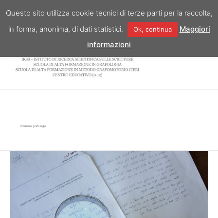
Vai
Questo sito utilizza cookie tecnici di terze parti per la raccolta,
al
in forma, anonima, di dati statistici.
Maggiori
Ok, continua
contenuto
informazioni
diventare grafologo
Diventare
Diventare
grafologo,
grafologo,
una
una
professione
professione
in
in
ascesa
ascesa